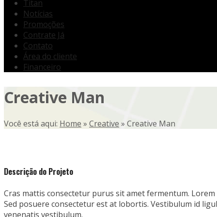
Titan
Notícias
Promoções
Contrate Já
Contato
Área do cliente
Financeiro
Creative Man
Você está aqui:
Home
»
Creative
»
Creative Man
Descrição do Projeto
Cras mattis consectetur purus sit amet fermentum. Lorem ip
Sed posuere consectetur est at lobortis. Vestibulum id li
venenatis vestibulum.